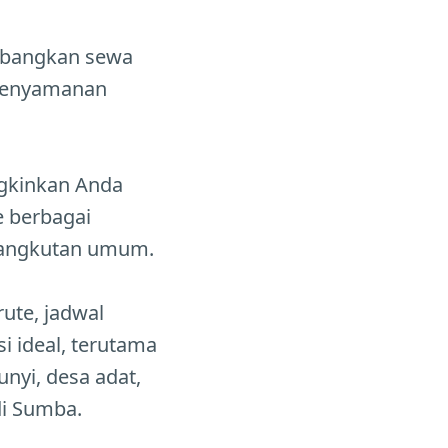
mbangkan sewa
 kenyamanan
gkinkan Anda
e berbagai
eh angkutan umum.
rute, jadwal
 ideal, terutama
nyi, desa adat,
di Sumba.