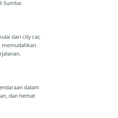
di Sumba:
ai dari city car,
gam memudahkan
jalanan.
kendaraan dalam
man, dan hemat