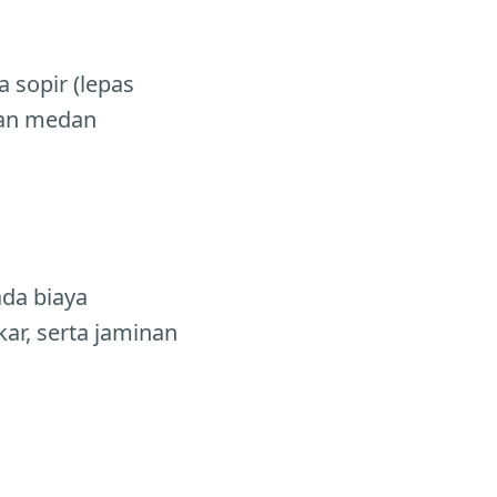
 sopir (lepas
ngan medan
ada biaya
kar, serta jaminan