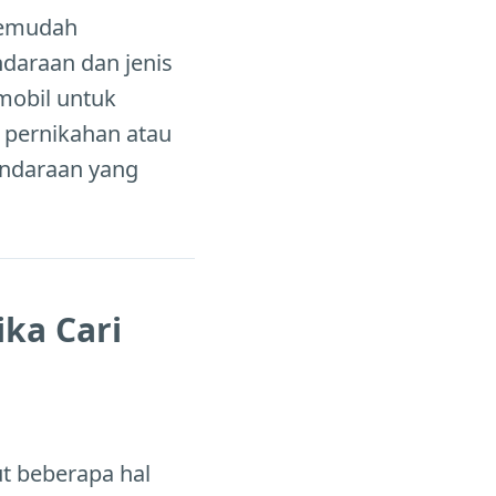
semudah
daraan dan jenis
mobil untuk
i pernikahan atau
endaraan yang
ka Cari
ut beberapa hal