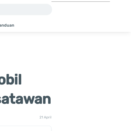
anduan
bil
satawan
21 April