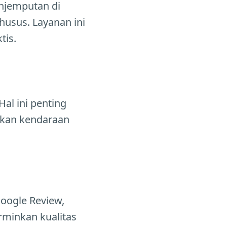
enjemputan di
husus. Layanan ini
tis.
al ini penting
akan kendaraan
Google Review,
rminkan kualitas