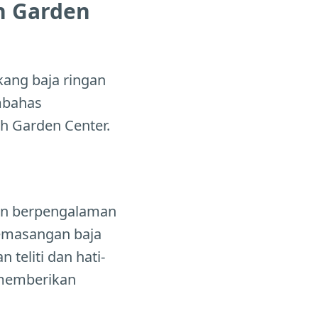
h Garden
kang baja ringan
mbahas
eh Garden Center.
dan berpengalaman
pemasangan baja
teliti dan hati-
 memberikan