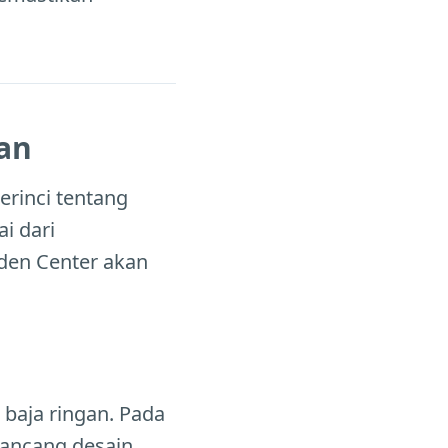
an
erinci tentang
i dari
den Center akan
baja ringan. Pada
rancang desain