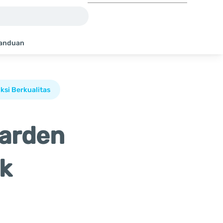
anduan
ksi Berkualitas
Garden
uk