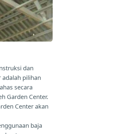
struksi dan
adalah pilihan
bahas secara
eh Garden Center.
arden Center akan
penggunaan baja