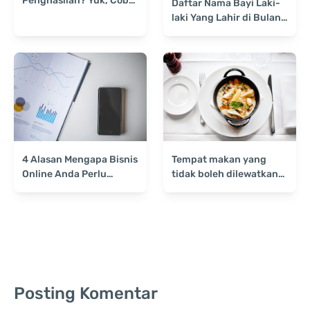
Penghasilan? Yuk, Coba
Daftar Nama Bayi Laki-
6 Ide Bisnis Sampingan
laki Yang Lahir di Bulan
Buat Mahasiswa!
Ramadhan
4 Alasan Mengapa Bisnis
Tempat makan yang
Online Anda Perlu
tidak boleh dilewatkan
Digital Marketing
saat ke yokohama
jepang
Posting Komentar