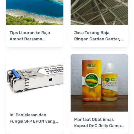
Tips Liburan ke Raja
Jasa Tukang Baja
Ampat Bersama
Ringan Garden Center,
Keluarga
Solusi Terbaik untuk
Konstruksi Berkualitas
Ini Penjelasan dan
Manfaat Obat Emas
Fungsi SFP EPON yang
Kapsul QnC Jelly Gamat
Perlu Diketahui
untuk Kesehatan