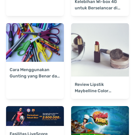
Kelebihan Wi-box 4G
untuk Berselancar di
Dunia Maya
Cara Menggunakan
Gunting yang Benar dan
Tepat Agar Tidak Cepat
Review Lipstik
Tumpul
Maybelline Color
Sensational The Loaded
Bold
Fasilitas LiveScore